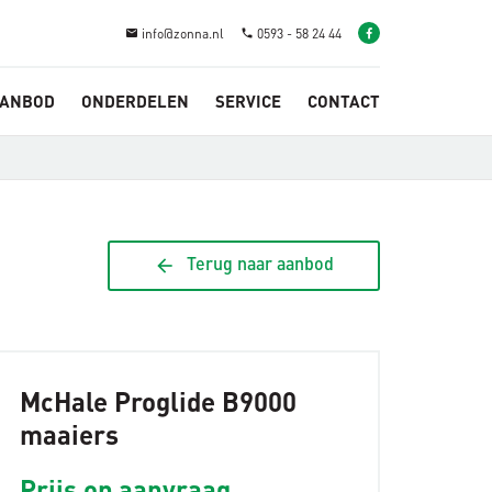
info@zonna.nl
0593 - 58 24 44
email
phone
ANBOD
ONDERDELEN
SERVICE
CONTACT
arrow_back
Terug naar aanbod
McHale Proglide B9000
maaiers
Prijs op aanvraag