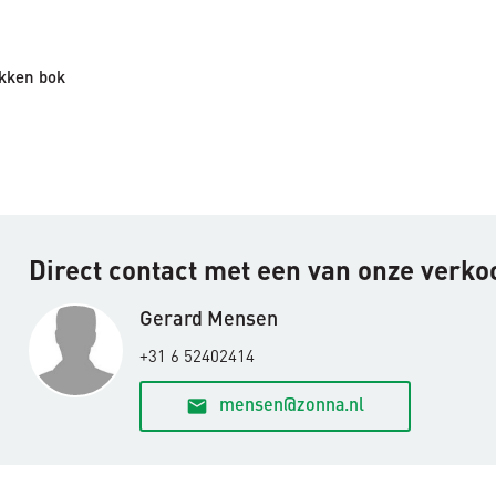
kken bok
Direct contact met een van onze verk
Gerard Mensen
+31 6 52402414
email
mensen@zonna.nl