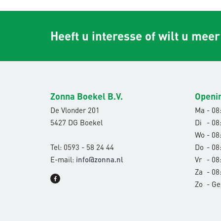
Heeft u interesse of wilt u mee
Zonna Boekel B.V.
Openi
De Vlonder 201
Ma
- 08:
5427 DG Boekel
Di
- 08:
Wo
- 08:
Tel: 0593 - 58 24 44
Do
- 08:
E-mail:
Vr
- 08:
info@zonna.nl
Za
- 08:
Zo
- Ge