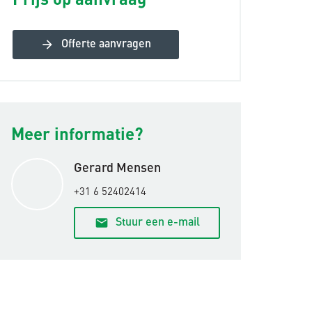
arrow_forward
Offerte aanvragen
Meer informatie?
Gerard Mensen
+31 6 52402414
email
Stuur een e-mail