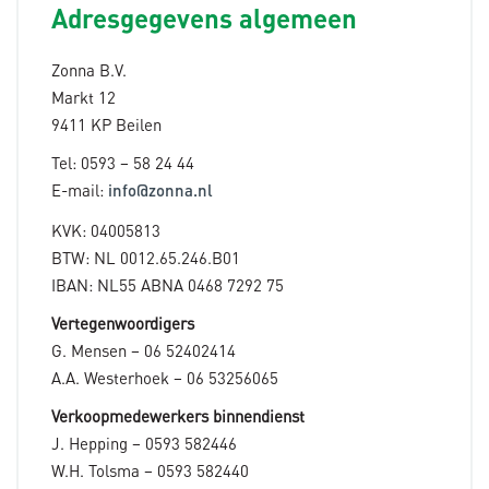
Adresgegevens algemeen
Zonna B.V.
Markt 12
9411 KP Beilen
Tel: 0593 – 58 24 44
E-mail:
info@zonna.nl
KVK: 04005813
BTW: NL 0012.65.246.B01
IBAN: NL55 ABNA 0468 7292 75
Vertegenwoordigers
G. Mensen – 06 52402414
A.A. Westerhoek – 06 53256065
Verkoopmedewerkers binnendienst
J. Hepping – 0593 582446
W.H. Tolsma – 0593 582440