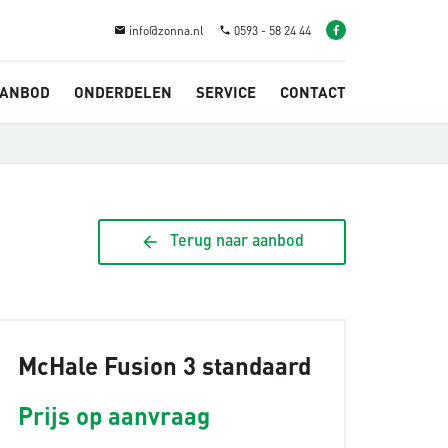
info@zonna.nl
0593 - 58 24 44
email
phone
ANBOD
ONDERDELEN
SERVICE
CONTACT
arrow_back
Terug naar aanbod
McHale Fusion 3 standaard
Prijs op aanvraag