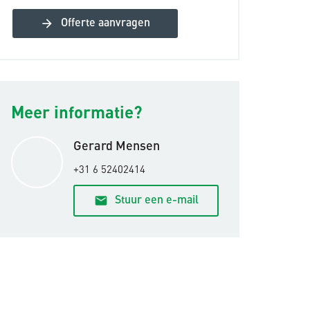
arrow_forward
Offerte aanvragen
Meer informatie?
Gerard Mensen
+31 6 52402414
email
Stuur een e-mail