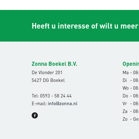
Heeft u interesse of wilt u mee
Zonna Boekel B.V.
Openi
De Vlonder 201
Ma
- 08:
5427 DG Boekel
Di
- 08:
Wo
- 08:
Tel: 0593 - 58 24 44
Do
- 08:
E-mail:
Vr
- 08:
info@zonna.nl
Za
- 08:
Zo
- Ge