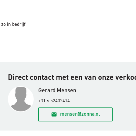
zo in bedrijf
Direct contact met een van onze verk
Gerard Mensen
+31 6 52402414
email
mensen@zonna.nl